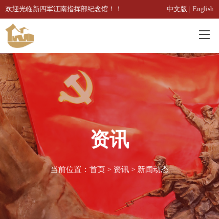
欢迎光临新四军江南指挥部纪念馆！！
中文版
|
English
首页
概况
本馆概况
服务
资讯
历史沿革
参观指南
资讯
主要荣誉
交通路线
当前位置：
首页
>
资讯
>
新闻动态
新闻动态
收藏
问卷调查
实时资讯
3D文物
展览
参观预约
藏品推荐