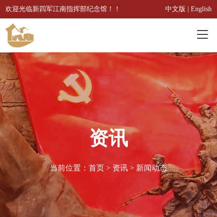
欢迎光临新四军江南指挥部纪念馆！！
中文版
|
English
首页
概况
本馆概况
服务
资讯
历史沿革
参观指南
资讯
主要荣誉
交通路线
当前位置：
首页
>
资讯
>
新闻动态
新闻动态
收藏
问卷调查
实时资讯
3D文物
展览
参观预约
藏品推荐