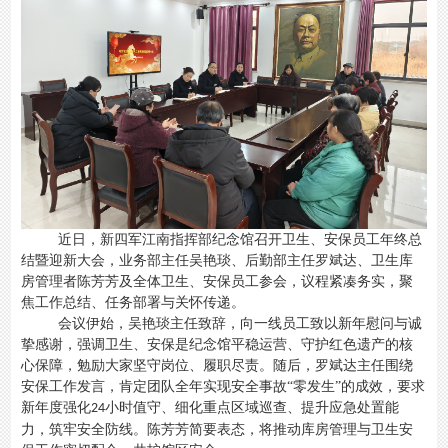
近日，新四军江南指挥部纪念馆召开卫生、安保员工年终总
结暨迎新大会，业务部主任吴艳琰、后勤部主任罗斌达、卫生库
房管理者陈芳芳及全体卫生、安保员工参会，议程紧凑务实，聚
焦工作总结、任务部署与关怀传递。
会议伊始，吴艳琰主任致辞，向一线员工致以新年慰问与诚
挚感谢，强调卫生、安保是纪念馆平稳运营、守护红色遗产的核
心保障，勉励大家坚守岗位、履职尽责。随后，罗斌达主任围绕
安保工作发言，肯定团队全年实现安全事故“零发生”的成效，要求
新年度强化
小时值守、细化重点区域巡查、提升应急处置能
24
力，筑牢安全防线。陈芳芳简要表态，将推动库房管理与卫生安