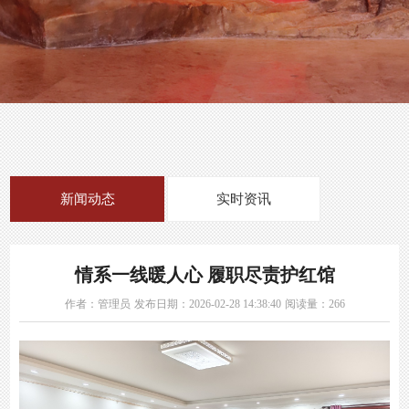
常设展览
教育
临时展览
活动预告
文创
数字展览
活动回顾
博物馆之友
新闻动态
实时资讯
情系一线暖人心 履职尽责护红馆
作者：管理员
发布日期：2026-02-28 14:38:40
阅读量：266