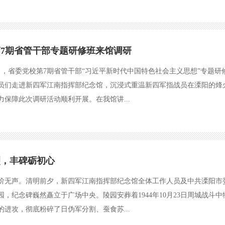
7期省管干部专题研修班来馆调研
27日，省委党校第7期省管干部“习近平新时代中国特色社会主义思想”专
学员们走进新四军江南指挥部纪念馆，沉浸式重温新四军指战员在溧阳的
力保障此次调研活动顺利开展。在我馆讲...
烈，丰碑砺初心
阶无声。清明前夕，新四军江南指挥部纪念馆全体工作人员及中共溧阳市
园，纪念碑巍然矗立于广场中央。陵园安葬着1944年10月23日周城战斗
的进攻，彻底粉碎了日伪军分割、蚕食苏...