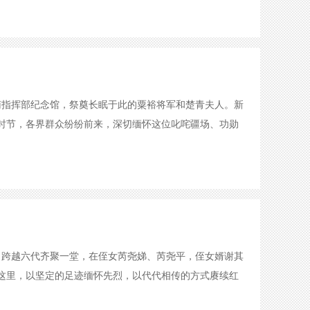
南指挥部纪念馆，祭奠长眠于此的粟裕将军和楚青夫人。新
明时节，各界群众纷纷前来，深切缅怀这位叱咤疆场、功勋
人，跨越六代齐聚一堂，在侄女芮尧娣、芮尧平，侄女婿谢其
这里，以坚定的足迹缅怀先烈，以代代相传的方式赓续红