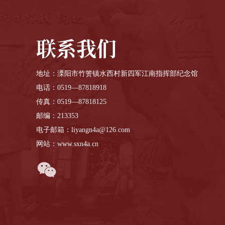
联系我们
地址：溧阳市竹箦镇水西村新四军江南指挥部纪念馆
电话：0519—87818918
传真：0519—87818125
邮编：213353
电子邮箱：liyangn4a@126.com
网站：www.sxn4a.cn