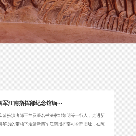
军江南指挥部纪念馆缅···
庆龄扮演者邹玉兰及著名书法家邹荣明等一行人，走进新
讲解员的带领下走进新四军江南指挥部司令部旧址，在陈