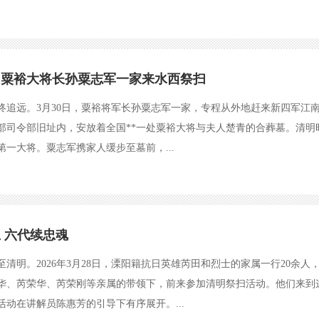
｜粟裕大将长孙粟志军一家来水西祭扫
终追远。3月30日，粟裕将军长孙粟志军一家，专程从外地赶来新四军江
部司令部旧址内，安放着全国**一处粟裕大将与夫人楚青的合葬墓。清
第一大将。粟志军携家人缓步至墓前，...
 六代续忠魂
至清明。2026年3月28日，溧阳籍抗日英雄芮田和烈士的家属一行20余
华、芮荣华、芮荣刚等亲属的带领下，前来参加清明祭扫活动。他们来到
活动在讲解员陈惠芳的引导下有序展开。...