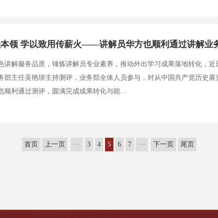
本领 学以致用传薪火——讲解员华方也顺利通过讲解业
色讲解服务品质，锤炼讲解员专业素养，推动外出学习成果落地转化，近
务部主任吴艳琰主持测评，业务部全体人员参与，对从中国共产党历史展
也顺利通过测评，圆满完成成果转化与能...
首页
上一页
···
3
4
5
6
7
···
下一页
尾页