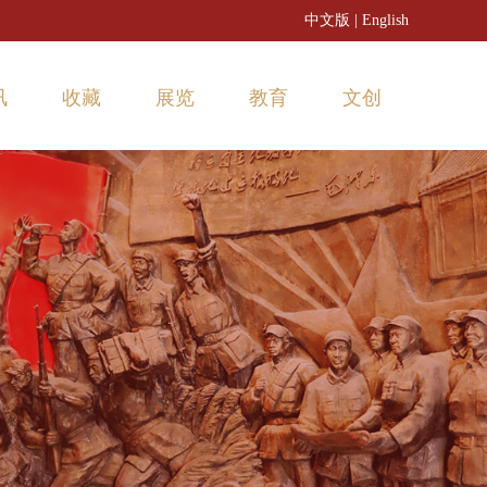
中文版
|
English
讯
收藏
展览
教育
文创
闻动态
3D文物
常设展览
活动预告
时资讯
藏品推荐
临时展览
活动回顾
数字展览
博物馆之友