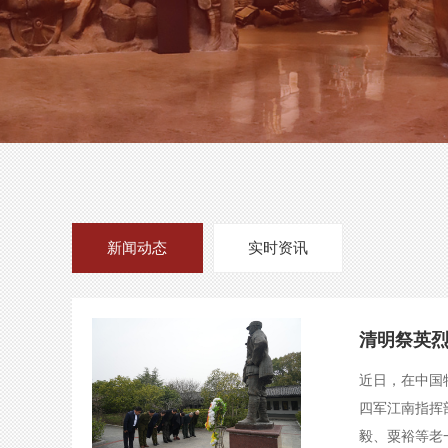
新闻动态
实时资讯
清明祭英烈
近日，在中国
四军江南指挥
毅、粟裕等老