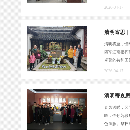
2026-04-17
清明寄思
清明将至，慎
四军江南指挥
卓著的共和国
2026-04-17
清明寄哀思
春风送暖，又
晖，侄孙芮联
色血脉。祭扫