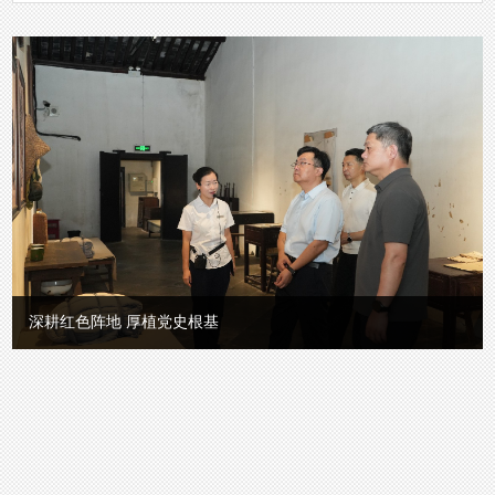
地 厚植党史根基
循着母亲战斗足