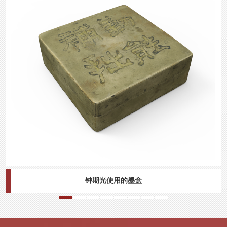
钟期光使用的墨盒
毛泽东像章陈列馆