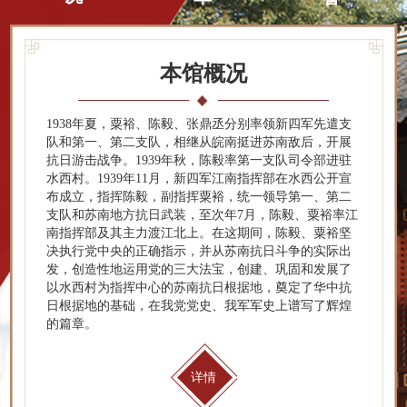
本馆概况
1938年夏，粟裕、陈毅、张鼎丞分别率领新四军先遣支
队和第一、第二支队，相继从皖南挺进苏南敌后，开展
抗日游击战争。1939年秋，陈毅率第一支队司令部进驻
水西村。1939年11月，新四军江南指挥部在水西公开宣
布成立，指挥陈毅，副指挥粟裕，统一领导第一、第二
支队和苏南地方抗日武装，至次年7月，陈毅、粟裕率江
南指挥部及其主力渡江北上。在这期间，陈毅、粟裕坚
决执行党中央的正确指示，并从苏南抗日斗争的实际出
发，创造性地运用党的三大法宝，创建、巩固和发展了
以水西村为指挥中心的苏南抗日根据地，奠定了华中抗
日根据地的基础，在我党党史、我军军史上谱写了辉煌
的篇章。
详情