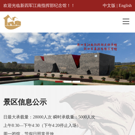
欢迎光临新四军江南指挥部纪念馆！！
中文版
|
English
首页
概况
本馆概况
服务
历史沿革
参观指南
资讯
主要荣誉
景区信息公示
交通路线
新闻动态
收藏
问卷调查
日最大承载量：28000人次 瞬时承载量：5000人次
实时资讯
3D文物
展览
参观预约
上午8:30—下午4:30（下午4:20停止入场）
周一闭馆，节假日照常开放
藏品推荐