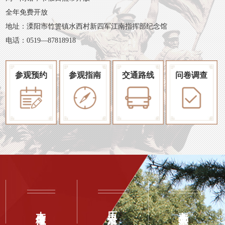
常设展览
教育
全年免费开放
地址：溧阳市竹箦镇水西村新四军江南指挥部纪念馆
临时展览
活动预告
文创
电话：0519—87818918
数字展览
活动回顾
参观预约
博物馆之友
参观指南
交通路线
问卷调查
本馆概况
历史沿革
主要荣誉