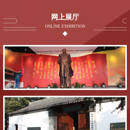
网上展厅
新四军江南指挥部司令部旧址
ONLINE EXHIBITION
司令部旧址——光裕堂
陈毅元帅诗词将军法书碑廊